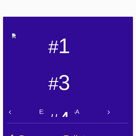
1
#
Worldwide
3
Master
#
in Finance
(FT 2025)
Worldwide
4
Executive MBA
#
(FT 2025)