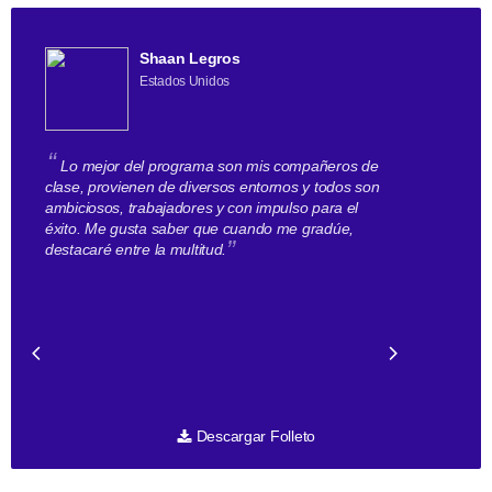
Shaan Legros
Estados Unidos
“
“
Lo mejor del programa son mis compañeros de
Lo primero
clase, provienen de diversos entornos y todos son
Business Scho
ambiciosos, trabajadores y con impulso para el
Todos provien
éxito. Me gusta saber que cuando me gradúe,
menos tres i
”
destacaré entre la multitud.
profesores qu
con todo el a
preparar entre
o cartas de p
”
.
seguir
Descargar Folleto