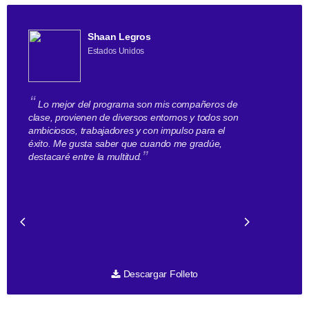
Shaan Legros
Estados Unidos
“
“
Lo mejor del programa son mis compañeros de
Lo primero
clase, provienen de diversos entornos y todos son
Business Scho
ambiciosos, trabajadores y con impulso para el
Todos provien
éxito. Me gusta saber que cuando me gradúe,
menos tres i
”
destacaré entre la multitud.
profesores qu
con todo el a
preparar entre
o cartas de p
”
.
seguir
Descargar Folleto