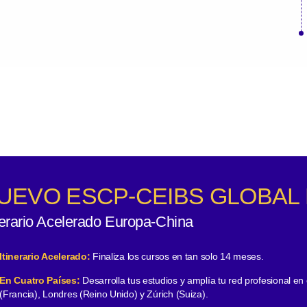
UEVO ESCP-CEIBS GLOBAL
nerario Acelerado Europa-China
Itinerario Acelerado:
Finaliza los cursos en tan solo 14 meses.
En Cuatro Países:
Desarrolla tus estudios y amplía tu red profesional en
(Francia), Londres (Reino Unido) y Zúrich (Suiza).