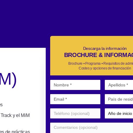
Descarga la información
BROCHURE & INFORMA
Brochure • Programa • Requisitos de admi
Costes y opciones de financiación
M)
es
Track y el MiM
ses de prácticas