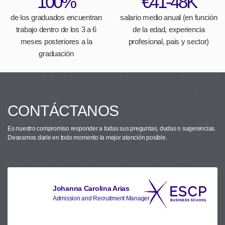
100%
€41-48K
de los graduados encuentran
salario medio anual (en función
trabajo dentro de los 3 a 6
de la edad, experiencia
meses posteriores a la
profesional, pais y sector)
graduación
CONTÁCTANOS
Es nuestro compromiso responder a todas sus preguntas, dudas o sugerencias.
Deseamos darle en todo momento la mejor atención posible.
Johanna Carolina Arias
Admission and Recruitment Manager