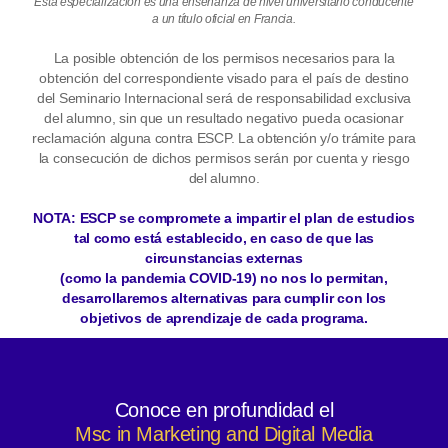
Esta especialización es una enseñanza de nivel universitario conducente
a un título oficial en Francia.
La posible obtención de los permisos necesarios para la
obtención del correspondiente visado para el país de destino
del Seminario Internacional será de responsabilidad exclusiva
del alumno, sin que un resultado negativo pueda ocasionar
reclamación alguna contra ESCP. La obtención y/o trámite para
la consecución de dichos permisos serán por cuenta y riesgo
del alumno.
NOTA: ESCP se compromete a impartir el plan de estudios
tal como está establecido, en caso de que las
circunstancias externas
(como la pandemia COVID-19) no nos lo permitan,
desarrollaremos alternativas para cumplir con los
objetivos de aprendizaje de cada programa.
Conoce en profundidad el
Msc in Marketing and Digital Media