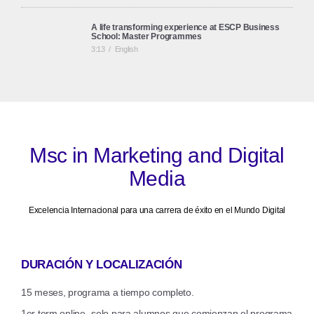
A life transforming experience at ESCP Business
School: Master Programmes
3:13
/
English
ESCP Business School: European Identity, Global
Perspective
2:45
/
English
Msc in Marketing and Digital
Media
The Master in Management: First Impressions
3:04
/
English
Excelencia Internacional para una carrera de éxito en el Mundo Digital
DURACIÓN Y LOCALIZACIÓN
15 meses, programa a tiempo completo.
1er term online- solo para alumnos que comienzan el programa