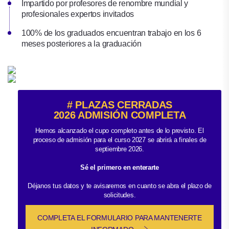
Impartido por profesores de renombre mundial y
profesionales expertos invitados
100% de los graduados encuentran trabajo en los 6
meses posteriores a la graduación
# PLAZAS CERRADAS
2026 ADMISIÓN COMPLETA
Hemos alcanzado el cupo completo antes de lo previsto. El
proceso de admisión para el curso 2027 se abrirá a finales de
septiembre 2026.
Sé el primero en enterarte
Déjanos tus datos y te avisaremos en cuanto se abra el plazo de
solicitudes.
COMPLETA EL FORMULARIO PARA MANTENERTE