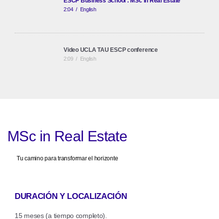
ESCP Business School : MSc in Real Estate
2:04
/
English
Video UCLA TAU ESCP conference
2:09
/
English
ESCP Business School & BNP RoundTable:
Coworking revolutionises Real Estate Consultancy
1:29
/
Spanish
MSc in Real Estate
Tu camino para transformar el horizonte
DURACIÓN Y LOCALIZACIÓN
15 meses (a tiempo completo).