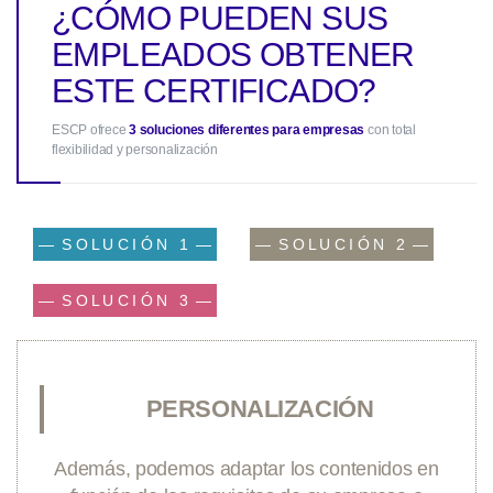
¿CÓMO PUEDEN SUS
EMPLEADOS OBTENER
ESTE CERTIFICADO?
ESCP ofrece
3 soluciones diferentes para empresas
con total
flexibilidad y personalización
— S O L U C I Ó N 1 —
— S O L U C I Ó N 2 —
— S O L U C I Ó N 3 —
PERSONALIZACIÓN
Además, podemos adaptar los contenidos en