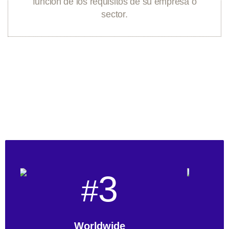
función de los requisitos de su empresa o
sector.
3
#
Worldwide