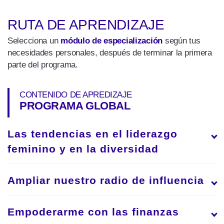
RUTA DE APRENDIZAJE
Selecciona un
módulo de especialización
según tus
necesidades personales, después de terminar la primera
parte del programa.
CONTENIDO DE APREDIZAJE
PROGRAMA GLOBAL
Las tendencias en el liderazgo
feminino y en la diversidad
Comprenderás claramente la dinámica y las
expectativas del programa.
Ampliar nuestro radio de influencia
Empezarás a participar en debates
Podrás utilizar eficazmente las herramientas
enriquecedores sobre liderazgo en el contexto
asociadas a la gestión de los stakeholders para
Empoderarme con las finanzas
actual: haz que se escuche tu voz.
ampliar tu esfera de influencia: la creación de